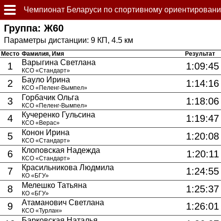
Чемпионат Беларуси по спортивному ориентировани
Группа: Ж60
9 КП, 4.5 км
Место
Фамилия, Имя
Результат
Варыгина Светлана
1
1:09:45
КСО «Стандарт»
Бауло Ирина
2
1:14:16
КСО «Пеленг-Вымпел»
Горбачик Ольга
3
1:18:06
КСО «Пеленг-Вымпел»
Кучеренко Гульсина
4
1:19:47
КСО «Верас»
Конон Ирина
5
1:20:08
КСО «Стандарт»
Клоповская Надежда
6
1:20:11
КСО «Стандарт»
Красильникова Людмила
7
1:24:55
КО «БГУ»
Мелешко Татьяна
8
1:25:37
КО «БГУ»
Атаманович Светлана
9
1:26:01
КСО «Турлан»
Барковская Наталья