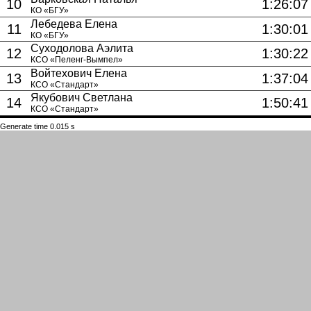
10
1:26:07
КО «БГУ»
Лебедева Елена
11
1:30:01
КО «БГУ»
Суходолова Аэлита
12
1:30:22
КСО «Пеленг-Вымпел»
Войтехович Елена
13
1:37:04
КСО «Стандарт»
Якубович Светлана
14
1:50:41
КСО «Стандарт»
Generate time 0.015 s