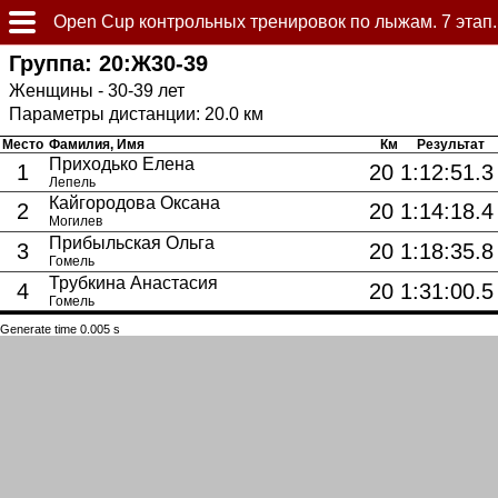
Оpen Cup контрольных тренировок по лыжам. 7 этап.
Группа: 20:Ж30-39
Женщины - 30-39 лет
20.0 км
Место
Фамилия, Имя
Км
Результат
Приходько Елена
1
20
1:12:51.3
Лепель
Кайгородова Оксана
2
20
1:14:18.4
Могилев
Прибыльская Ольга
3
20
1:18:35.8
Гомель
Трубкина Анастасия
4
20
1:31:00.5
Гомель
Generate time 0.005 s