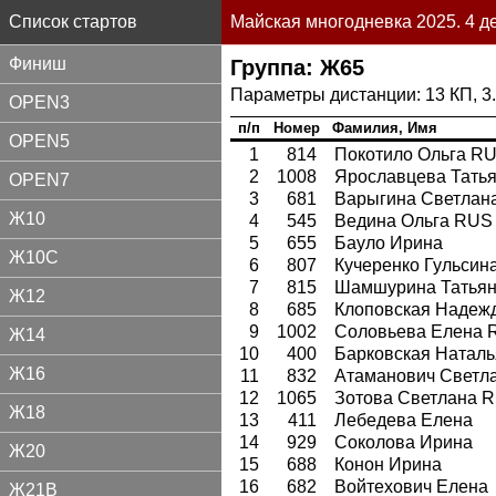
Список стартов
Майская многодневка 2025. 4 д
Финиш
Группа: Ж65
13 КП, 3
OPEN3
п/п
Номер
Фамилия, Имя
OPEN5
1
814
Покотило Ольга R
2
1008
Ярославцева Тать
OPEN7
3
681
Варыгина Светлан
Ж10
4
545
Ведина Ольга RUS
5
655
Бауло Ирина
Ж10С
6
807
Кучеренко Гульсин
7
815
Шамшурина Татья
Ж12
8
685
Клоповская Надеж
9
1002
Соловьева Елена 
Ж14
10
400
Барковская Наталь
Ж16
11
832
Атаманович Светл
12
1065
Зотова Светлана 
Ж18
13
411
Лебедева Елена
14
929
Соколова Ирина
Ж20
15
688
Конон Ирина
16
682
Войтехович Елена
Ж21В