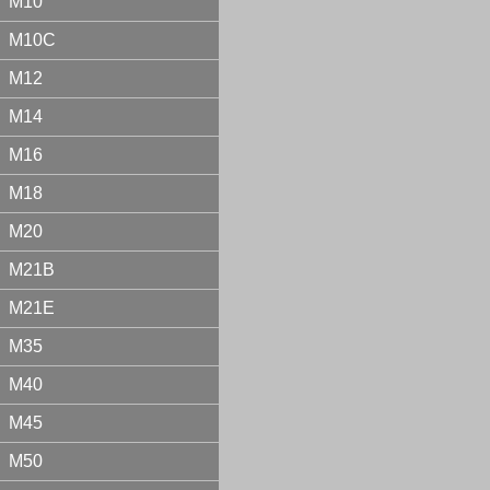
М10
М10С
М12
М14
М16
М18
М20
М21В
М21Е
М35
М40
М45
М50