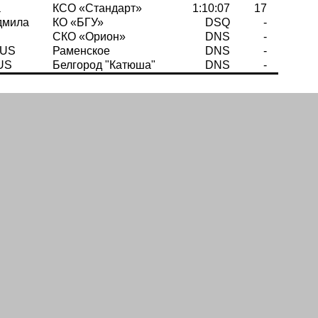
а
КСО «Стандарт»
1:10:07
17
дмила
КО «БГУ»
DSQ
-
СКО «Орион»
DNS
-
RUS
Раменское
DNS
-
US
Белгород "Катюша"
DNS
-