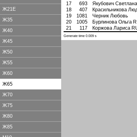
17
693
Якубович Светлан
Ж21Е
18
407
Красильникова Лю
19
1081
Черник Любовь
Ж35
20
1005
Бурлинова Ольга 
21
117
Коржова Лариса R
Ж40
Generate time 0.009 s
Ж45
Ж50
Ж55
Ж60
Ж65
Ж70
Ж75
Ж80
Ж85