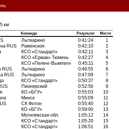
ень
.5 км
Команда
Результат
Место
US
Лыткарино
0:41:24
1
яна RUS
Раменское
0:42:10
2
а
КСО «Стандарт»
0:42:11
3
КСО «Ермак» Тюмень
0:42:27
4
КСО «Пеленг-Вымпел»
0:45:11
5
а RUS
Лыткарино
0:46:55
6
на RUS
Лыткарино
0:47:09
7
да
КСО «Стандарт»
0:50:37
8
RUS
Пионерский
0:52:56
9
я
КО «БГУ»
0:55:03
10
ана
Минск
0:55:09
11
RUS
СК Фотон
0:55:40
12
КО «БГУ»
0:59:00
13
Могилевская обл.
1:05:12
14
КСО «Стандарт»
1:05:20
15
КСО «Стандарт»
1:06:51
16