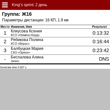
King’s sprint. 2 день
Группа: Ж16
16 КП, 1.9 км
Место
Фамилия, Имя
Результат
Кляусова Ксения
1
0:13:32
КСО «Немига-Норд»
Рябикова Полина
2
0:16:44
КСО «Верас»
Балбуцкая Мария
3
0:23:42
СКО «Орион»
Беспалова Алина
-
DNS
лично
Generate time 0.007 s