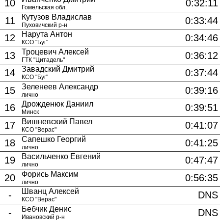
10
0:32:11
Гомельская обл.
Кутузов Владислав
11
0:33:44
Пуховичский р-н
Нарута Антон
12
0:34:46
КСО "Буг"
Троцевич Алексей
13
0:36:12
ГТК "Цитадель"
Завадский Дмитрий
14
0:37:44
КСО "Буг"
Зеленеев Александр
15
0:39:16
лично
Дрожденюк Даниил
16
0:39:51
Минск
Вишневский Павел
17
0:41:07
КСО "Верас"
Сапешко Георгий
18
0:41:25
лично
Васильченко Евгений
19
0:47:47
лично
Форись Максим
20
0:56:35
лично
Шванц Алексей
-
DNS
КСО "Верас"
Бебчик Денис
-
DNS
Ивановский р-н