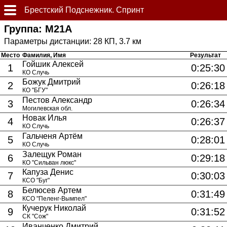
Брестский Подснежник. Спринт
Группа: М21А
28 КП, 3.7 км
Место
Фамилия, Имя
Результат
Гойшик Алексей
1
0:25:30
КО Случь
Божук Дмитрий
2
0:26:18
КО "БГУ"
Пестов Александр
3
0:26:34
Могилевская обл.
Новак Илья
4
0:26:37
КО Случь
Гальченя Артём
5
0:28:01
КО Случь
Залещук Роман
6
0:29:18
КО "Сильван люкс"
Капуза Денис
7
0:30:03
КСО "Буг"
Белюсев Артем
8
0:31:49
КСО "Пеленг-Вымпел"
Кучерук Николай
9
0:31:52
СК "Сож"
Иванченко Дмитрий